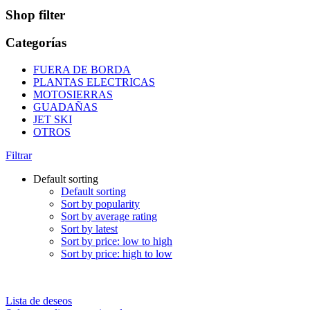
Shop filter
Categorías
FUERA DE BORDA
PLANTAS ELECTRICAS
MOTOSIERRAS
GUADAÑAS
JET SKI
OTROS
Filtrar
Default sorting
Default sorting
Sort by popularity
Sort by average rating
Sort by latest
Sort by price: low to high
Sort by price: high to low
Lista de deseos