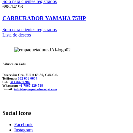
Solo para clientes registrados
688-14198
CARBURADOR YAMAHA 75HP
Solo para clientes registrados
Lista de deseos
Fábrica en Cali:
Dirección: Cra. 7U2 # 69-59, Cali-Col.
Teléfonos:
602 656 0654
Cel:
314 842 9204
Whatsapp:
+1 7867 129 718
E-mail:
info@empaquetadurasjai.com
Social Icons
Facebook
Instagram