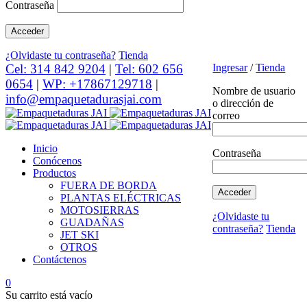
Contraseña
¿Olvidaste tu contraseña?
Tienda
Cel: 314 842 9204
|
Tel: 602 656
Ingresar
/
Tienda
0654
|
WP: +17867129718
|
Nombre de usuario
info@empaquetadurasjai.com
o dirección de
correo
Inicio
Contraseña
Conócenos
Productos
FUERA DE BORDA
PLANTAS ELÉCTRICAS
MOTOSIERRAS
¿Olvidaste tu
GUADAÑAS
contraseña?
Tienda
JET SKI
OTROS
Contáctenos
0
Su carrito está vacío