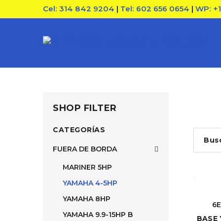
Cel: 314 842 9204
|
Tel: 602 656 0654
|
WP: +
SHOP FILTER
CATEGORÍAS
Bus
FUERA DE BORDA
MARINER 5HP
YAMAHA 4-5HP
YAMAHA 8HP
6E
YAMAHA 9.9-15HP B
BASE 