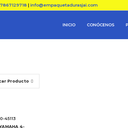
17867129718
|
info@empaquetadurasjai.com
INICIO
CONÓCENOS
car Producto
0-45113
YAMAHA 4-