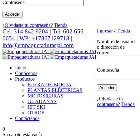
Contraseña
¿Olvidaste tu contraseña?
Tienda
Cel: 314 842 9204
|
Tel: 602 656
Ingresar
/
Tienda
0654
|
WP: +17867129718
|
Nombre de usuario
info@empaquetadurasjai.com
o dirección de
correo
Inicio
Contraseña
Conócenos
Productos
FUERA DE BORDA
PLANTAS ELÉCTRICAS
MOTOSIERRAS
¿Olvidaste tu
GUADAÑAS
contraseña?
Tienda
JET SKI
OTROS
Contáctenos
0
Su carrito está vacío