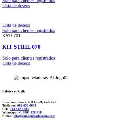
Solo para clientes registrados
Lista de deseos
Lista de deseos
Solo para clientes registrados
KST070T
KIT STIHL 070
Solo para clientes registrados
Lista de deseos
Fábrica en Cali:
Dirección: Cra. 7U2 # 69-59, Cali-Col.
Teléfonos:
602 656 0654
Cel:
314 842 9204
Whatsapp:
+1 7867 129 718
E-mail:
info@empaquetadurasjai.com