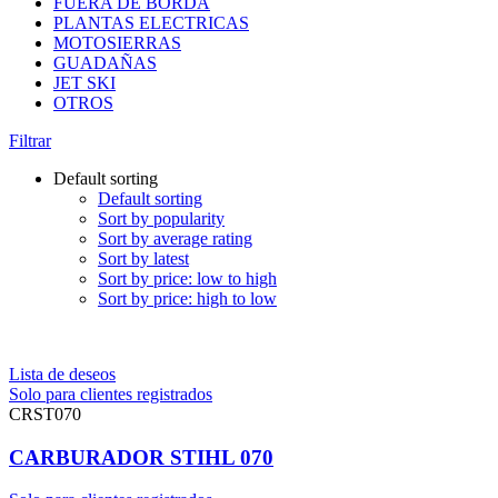
FUERA DE BORDA
PLANTAS ELECTRICAS
MOTOSIERRAS
GUADAÑAS
JET SKI
OTROS
Filtrar
Default sorting
Default sorting
Sort by popularity
Sort by average rating
Sort by latest
Sort by price: low to high
Sort by price: high to low
Lista de deseos
Solo para clientes registrados
CRST070
CARBURADOR STIHL 070