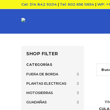
Cel: 314 842 9204
|
Tel: 602 656 0654
|
WP: +
SHOP FILTER
CATEGORÍAS
Bus
FUERA DE BORDA
PLANTAS ELECTRICAS
MOTOSIERRAS
11
GUADAÑAS
CULA