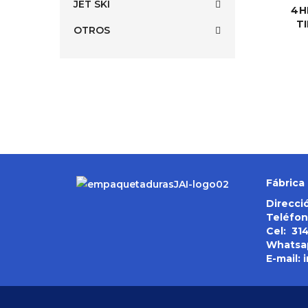
JET SKI
4H
T
OTROS
Fábrica 
Direcció
Teléfon
Cel:
31
Whatsa
E-mail: