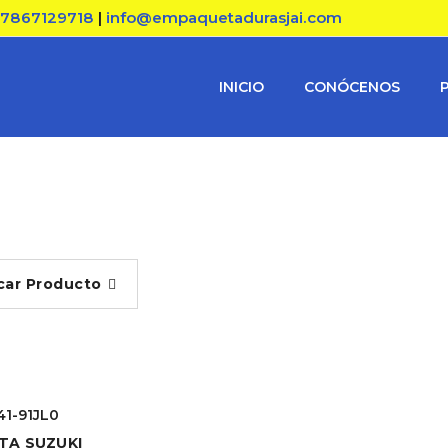
17867129718
|
info@empaquetadurasjai.com
INICIO
CONÓCENOS
car Producto
141-91JL0
TA SUZUKI