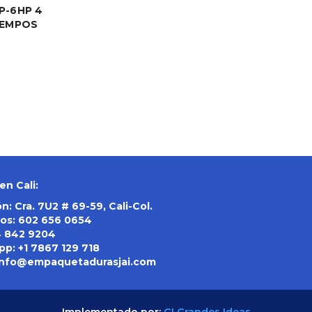
P-6HP 4
IEMPOS
en Cali:
n: Cra. 7U2 # 69-59, Cali-Col.
os:
602 656 0654
4 842 9204
pp:
+1 7867 129 718
info@empaquetadurasjai.com