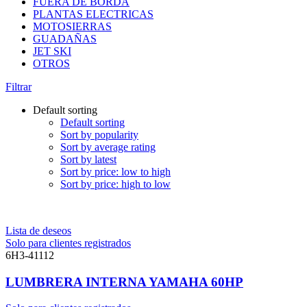
FUERA DE BORDA
PLANTAS ELECTRICAS
MOTOSIERRAS
GUADAÑAS
JET SKI
OTROS
Filtrar
Default sorting
Default sorting
Sort by popularity
Sort by average rating
Sort by latest
Sort by price: low to high
Sort by price: high to low
Lista de deseos
Solo para clientes registrados
6H3-41112
LUMBRERA INTERNA YAMAHA 60HP