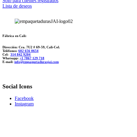
Solo para clientes registrados
Lista de deseos
Fábrica en Cali:
Dirección: Cra. 7U2 # 69-59, Cali-Col.
Teléfonos:
602 656 0654
Cel:
314 842 9204
Whatsapp:
+1 7867 129 718
E-mail:
info@empaquetadurasjai.com
Social Icons
Facebook
Instagram