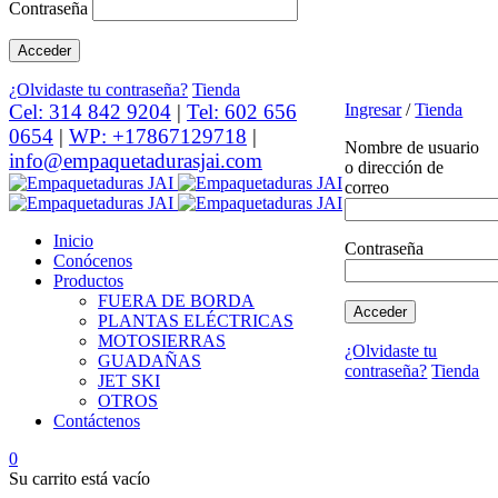
Contraseña
¿Olvidaste tu contraseña?
Tienda
Cel: 314 842 9204
|
Tel: 602 656
Ingresar
/
Tienda
0654
|
WP: +17867129718
|
Nombre de usuario
info@empaquetadurasjai.com
o dirección de
correo
Inicio
Contraseña
Conócenos
Productos
FUERA DE BORDA
PLANTAS ELÉCTRICAS
MOTOSIERRAS
¿Olvidaste tu
GUADAÑAS
contraseña?
Tienda
JET SKI
OTROS
Contáctenos
0
Su carrito está vacío