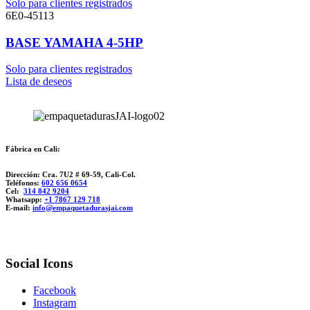
Solo para clientes registrados
6E0-45113
BASE YAMAHA 4-5HP
Solo para clientes registrados
Lista de deseos
Fábrica en Cali:
Dirección: Cra. 7U2 # 69-59, Cali-Col.
Teléfonos:
602 656 0654
Cel:
314 842 9204
Whatsapp:
+1 7867 129 718
E-mail:
info@empaquetadurasjai.com
Social Icons
Facebook
Instagram