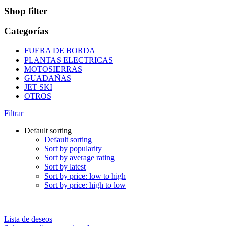
Shop filter
Categorías
FUERA DE BORDA
PLANTAS ELECTRICAS
MOTOSIERRAS
GUADAÑAS
JET SKI
OTROS
Filtrar
Default sorting
Default sorting
Sort by popularity
Sort by average rating
Sort by latest
Sort by price: low to high
Sort by price: high to low
Lista de deseos