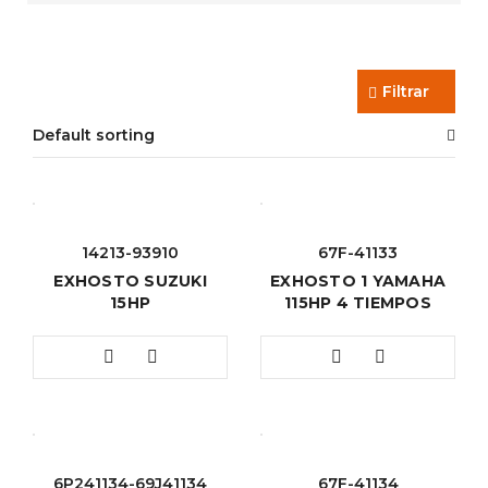
Filtrar
Default sorting
14213-93910
67F-41133
EXHOSTO SUZUKI
EXHOSTO 1 YAMAHA
15HP
115HP 4 TIEMPOS
6P241134-69J41134
67F-41134