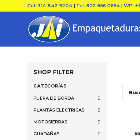
Cel: 314 842 9204
|
Tel: 602 656 0654
|
WP: +
SHOP FILTER
CATEGORÍAS
Bus
FUERA DE BORDA
PLANTAS ELECTRICAS
MOTOSIERRAS
66
GUADAÑAS