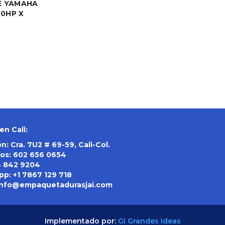
E YAMAHA
0HP X
en Cali:
n: Cra. 7U2 # 69-59, Cali-Col.
os:
602 656 0654
4 842 9204
pp:
+1 7867 129 718
info@empaquetadurasjai.com
Implementado por:
GI Grandes Ideas