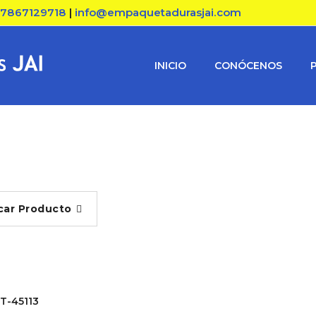
17867129718
|
info@empaquetadurasjai.com
INICIO
CONÓCENOS
car Producto
T-45113