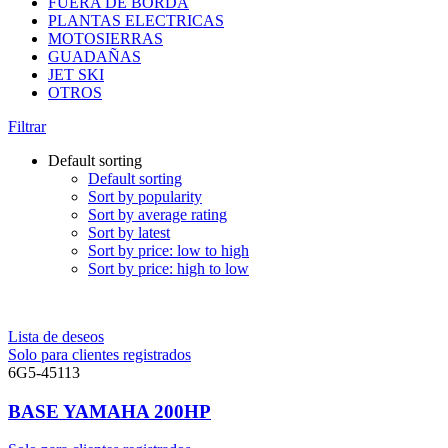
FUERA DE BORDA
PLANTAS ELECTRICAS
MOTOSIERRAS
GUADAÑAS
JET SKI
OTROS
Filtrar
Default sorting
Default sorting
Sort by popularity
Sort by average rating
Sort by latest
Sort by price: low to high
Sort by price: high to low
Lista de deseos
Solo para clientes registrados
6G5-45113
BASE YAMAHA 200HP