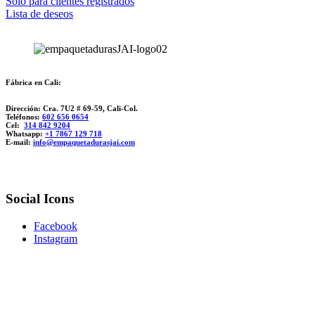
Solo para clientes registrados
Lista de deseos
Fábrica en Cali:
Dirección: Cra. 7U2 # 69-59, Cali-Col.
Teléfonos:
602 656 0654
Cel:
314 842 9204
Whatsapp:
+1 7867 129 718
E-mail:
info@empaquetadurasjai.com
Social Icons
Facebook
Instagram