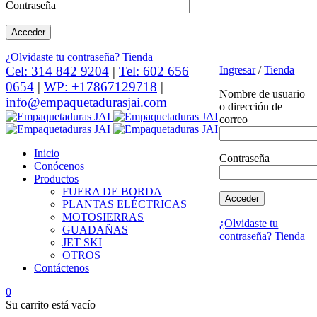
Contraseña
¿Olvidaste tu contraseña?
Tienda
Cel: 314 842 9204
|
Tel: 602 656
Ingresar
/
Tienda
0654
|
WP: +17867129718
|
Nombre de usuario
info@empaquetadurasjai.com
o dirección de
correo
Inicio
Contraseña
Conócenos
Productos
FUERA DE BORDA
PLANTAS ELÉCTRICAS
MOTOSIERRAS
¿Olvidaste tu
GUADAÑAS
contraseña?
Tienda
JET SKI
OTROS
Contáctenos
0
Su carrito está vacío