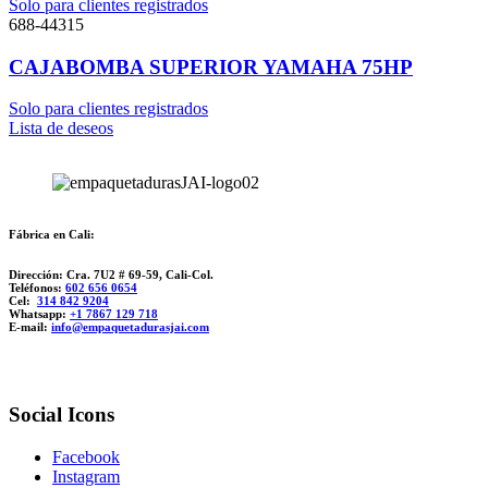
Solo para clientes registrados
688-44315
CAJABOMBA SUPERIOR YAMAHA 75HP
Solo para clientes registrados
Lista de deseos
Fábrica en Cali:
Dirección: Cra. 7U2 # 69-59, Cali-Col.
Teléfonos:
602 656 0654
Cel:
314 842 9204
Whatsapp:
+1 7867 129 718
E-mail:
info@empaquetadurasjai.com
Social Icons
Facebook
Instagram