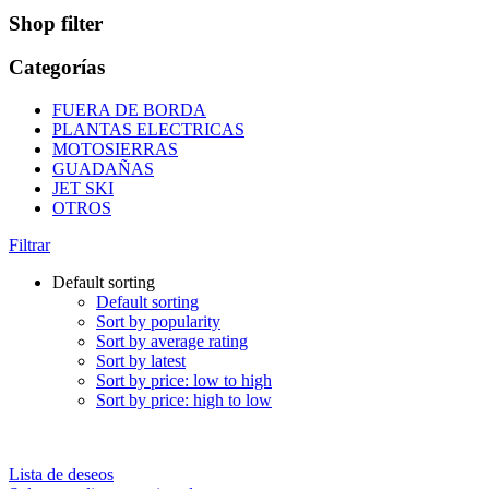
Shop filter
Categorías
FUERA DE BORDA
PLANTAS ELECTRICAS
MOTOSIERRAS
GUADAÑAS
JET SKI
OTROS
Filtrar
Default sorting
Default sorting
Sort by popularity
Sort by average rating
Sort by latest
Sort by price: low to high
Sort by price: high to low
Lista de deseos