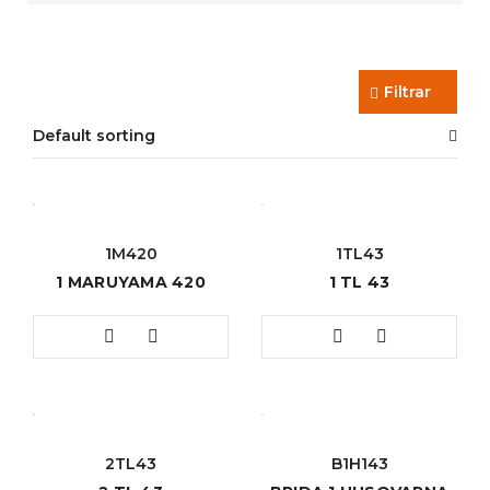
Filtrar
Default sorting
1M420
1TL43
1 MARUYAMA 420
1 TL 43
2TL43
B1H143