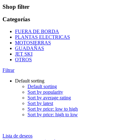
Shop filter
Categorías
FUERA DE BORDA
PLANTAS ELECTRICAS
MOTOSIERRAS
GUADAÑAS
JET SKI
OTROS
Filtrar
Default sorting
Default sorting
Sort by popularity
Sort by average rating
Sort by latest
Sort by price: low to high
Sort by price: high to low
Lista de deseos