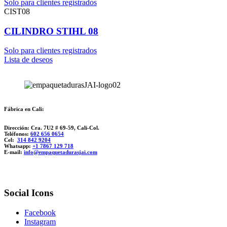
Solo para clientes registrados
CIST08
CILINDRO STIHL 08
Solo para clientes registrados
Lista de deseos
Fábrica en Cali:
Dirección: Cra. 7U2 # 69-59, Cali-Col.
Teléfonos:
602 656 0654
Cel:
314 842 9204
Whatsapp:
+1 7867 129 718
E-mail:
info@empaquetadurasjai.com
Social Icons
Facebook
Instagram