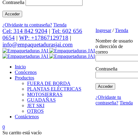
Contraseña
¿Olvidaste tu contraseña?
Tienda
Cel: 314 842 9204
|
Tel: 602 656
Ingresar
/
Tienda
0654
|
WP: +17867129718
|
Nombre de usuario
info@empaquetadurasjai.com
o dirección de
correo
Inicio
Contraseña
Conócenos
Productos
FUERA DE BORDA
PLANTAS ELÉCTRICAS
MOTOSIERRAS
¿Olvidaste tu
GUADAÑAS
contraseña?
Tienda
JET SKI
OTROS
Contáctenos
0
Su carrito está vacío